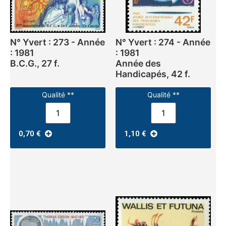
N° Yvert : 273 - Année
N° Yvert : 274 - Année
: 1981
: 1981
B.C.G., 27 f.
Année des
Handicapés, 42 f.
Qualité **
Qualité **
0,70
€
1,10
€