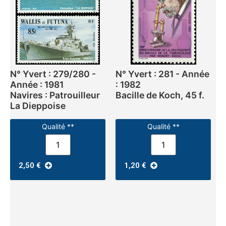
N° Yvert : 279/280 -
N° Yvert : 281 - Année
Année : 1981
: 1982
Navires : Patrouilleur
Bacille de Koch, 45 f.
La Dieppoise
Qualité **
Qualité **
2,50
€
1,20
€