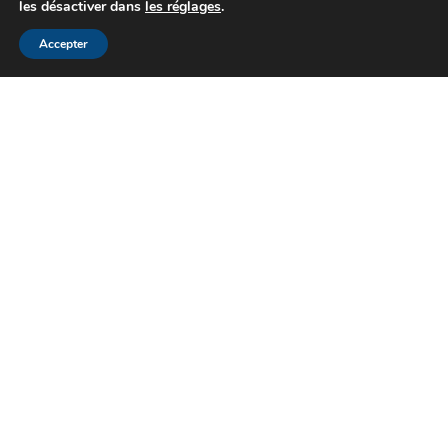
les désactiver dans
les réglages
.
Accepter
Cérès Philatélie, une philatélie de tradition
depuis plus de 75 ans à Paris. Spécialistes
de la vente sur offres que nous pratiquons
avec succès depuis 1976
Adresse :
23 rue du Louvre – 75001 Paris
Téléphone :
+33 (0)1 42 33 31 91
Fax :
+33 (0)1 42 33 61 67
Email:
infos@ceres-philatelie.com
CGV
Mentions légales