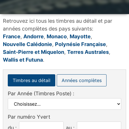
Retrouvez ici tous les timbres au détail et par
années complètes des pays suivants:
France
,
Andorre
,
Monaco
,
Mayotte
,
Nouvelle Calédonie
,
Polynésie Française
,
Saint-Pierre et Miquelon
,
Terres Australes
,
Wallis et Futuna
.
Timbres au détail
Années complètes
Par Année (Timbres Poste) :
Par numéro Yvert
du :
au :