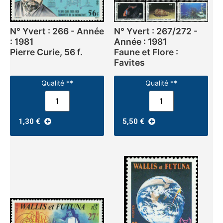
N° Yvert : 266 - Année
N° Yvert : 267/272 -
: 1981
Année : 1981
Pierre Curie, 56 f.
Faune et Flore :
Favites
Qualité **
Qualité **
1,30
€
5,50
€