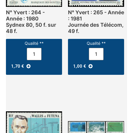
N° Yvert : 264 -
N° Yvert : 265 - Année
Année : 1980
: 1981
Sydnex 80, 50 f. sur
Journée des Télécom,
48 f.
49 f.
Qualité **
Qualité **
1,70
€
1,00
€