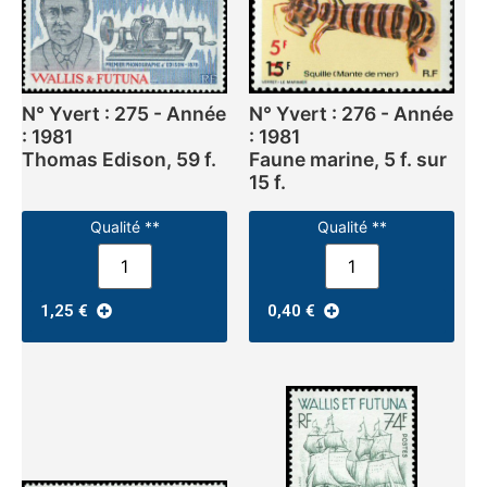
N° Yvert : 275 - Année
N° Yvert : 276 - Année
: 1981
: 1981
Thomas Edison, 59 f.
Faune marine, 5 f. sur
15 f.
Qualité **
Qualité **
1,25
€
0,40
€