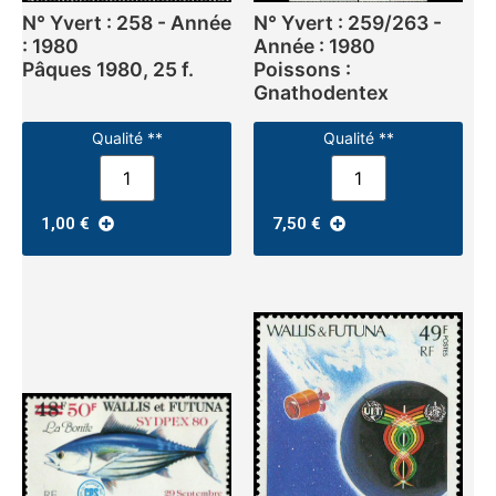
N° Yvert : 258 - Année
N° Yvert : 259/263 -
: 1980
Année : 1980
Pâques 1980, 25 f.
Poissons :
Gnathodentex
Qualité **
Qualité **
1,00
€
7,50
€