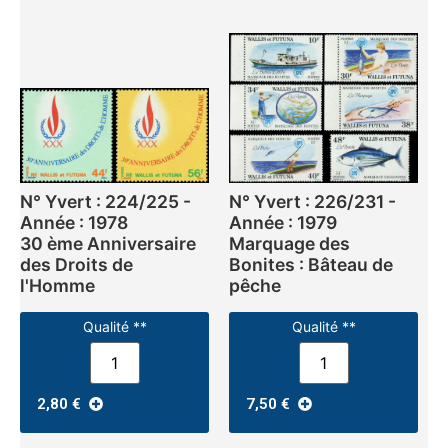
N° Yvert : 224/225 -
N° Yvert : 226/231 -
Année : 1978
Année : 1979
30 ème Anniversaire
Marquage des
des Droits de
Bonites : Bâteau de
l'Homme
pêche
Qualité **
Qualité **
2,80
€
7,50
€