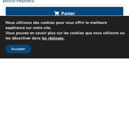
Blocs-Feuillets
Panier
Nous utilisons des cookies pour vous offrir la meilleure
expérience sur notre site.
Vous pouvez en savoir plus sur les cookies que nous utilisons ou
Haut de page
les désactiver dans
les réglages
.
Accepter
Cérès Philatélie, une philatélie de tradition
depuis plus de 75 ans à Paris. Spécialistes
de la vente sur offres que nous pratiquons
avec succès depuis 1976
Adresse :
23 rue du Louvre – 75001 Paris
Téléphone :
+33 (0)1 42 33 31 91