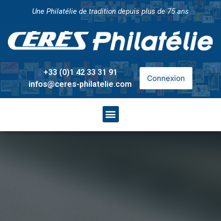
Une Philatélie de tradition depuis plus de 75 ans
+33 (0)1 42 33 31 91
Connexion
infos@ceres-philatelie.com