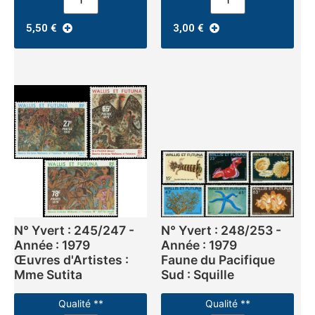
5,50
€
3,00
€
N° Yvert : 245/247 -
N° Yvert : 248/253 -
Année : 1979
Année : 1979
Œuvres d'Artistes :
Faune du Pacifique
Mme Sutita
Sud : Squille
Qualité **
Qualité **