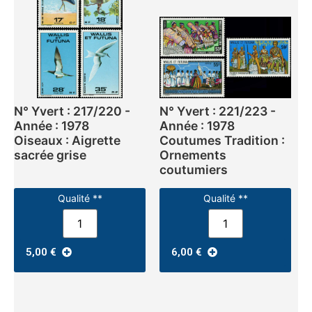
N° Yvert : 217/220 -
N° Yvert : 221/223 -
Année : 1978
Année : 1978
Oiseaux : Aigrette
Coutumes Tradition :
sacrée grise
Ornements
coutumiers
Qualité **
Qualité **
5,00
€
6,00
€