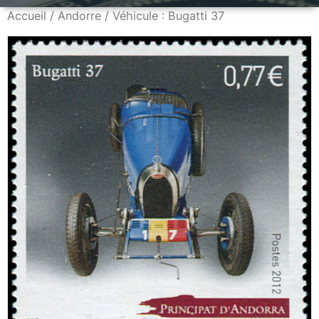
Accueil
/
Andorre
/ Véhicule : Bugatti 37