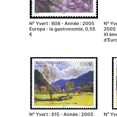
N° Yvert : 608 - Année : 2005
N° Yve
Europa - la gastronomie, 0,55
2005
€
XI èm
d'Eur
N° Yvert : 615 - Année : 2005
N° Yve