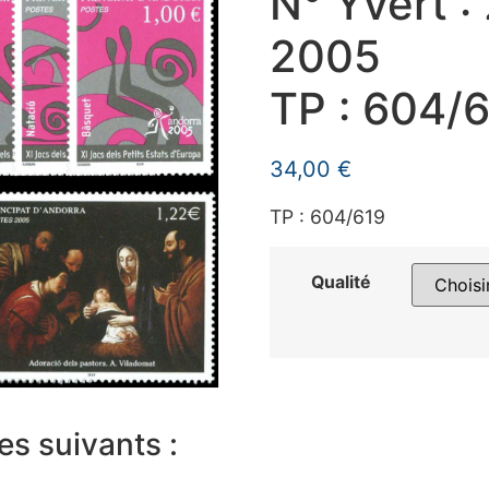
N° Yvert :
2005
TP : 604/
34,00
€
TP : 604/619
Qualité
es suivants :