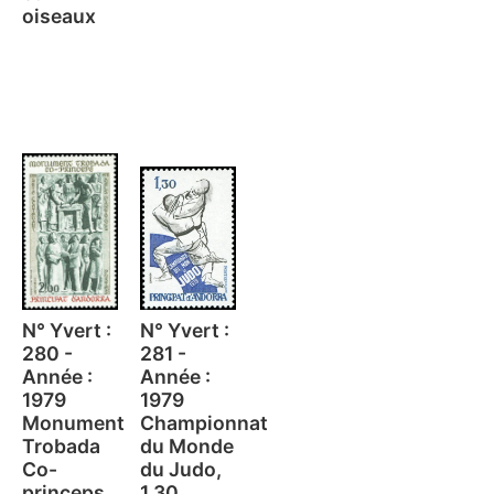
oiseaux
N° Yvert :
N° Yvert :
280 -
281 -
Année :
Année :
1979
1979
Monument
Championnat
Trobada
du Monde
Co-
du Judo,
princeps,
1,30