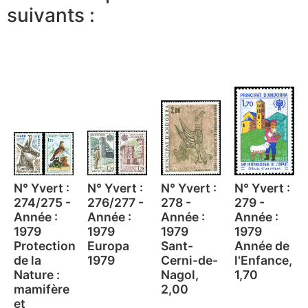
suivants :
N° Yvert :
N° Yvert :
N° Yvert :
N° Yvert :
274/275 -
276/277 -
278 -
279 -
Année :
Année :
Année :
Année :
1979
1979
1979
1979
Protection
Europa
Sant-
Année de
de la
1979
Cerni-de-
l'Enfance,
Nature :
Nagol,
1,70
mamifère
2,00
et