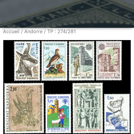
Accueil
/
Andorre
/ TP : 274/281