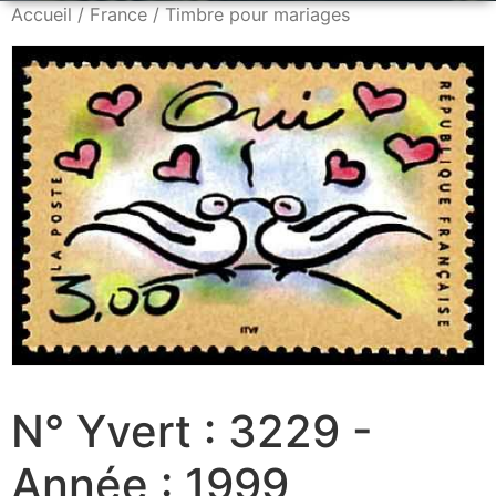
Accueil
/
France
/ Timbre pour mariages
N° Yvert : 3229 -
Année : 1999