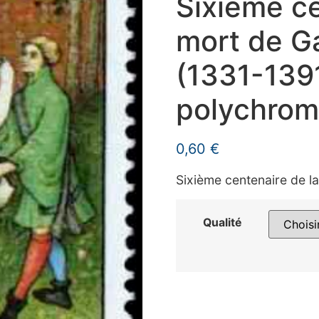
Sixième ce
mort de G
(1331-1391
polychro
0,60
€
Sixième centenaire de l
Qualité