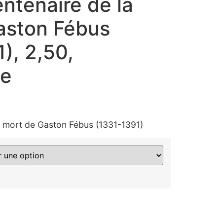
ntenaire de la
aston Fébus
), 2,50,
me
a mort de Gaston Fébus (1331-1391)