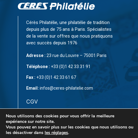
Cérès Philatélie, une philatélie de tradition
depuis plus de 75 ans à Paris. Spécialistes
de la vente sur offres que nous pratiquons
avec succès depuis 1976
Adresse :
23 rue du Louvre – 75001 Paris
Téléphone :
+33 (0)1 42 33 31 91
Fax :
+33 (0)1 42 33 61 67
Email:
infos@ceres-philatelie.com
CGV
Mentions légales
Nous utilisons des cookies pour vous offrir la meilleure
expérience sur notre site.
Contact
Vous pouvez en savoir plus sur les cookies que nous utilisons ou
les désactiver dans
les réglages
.