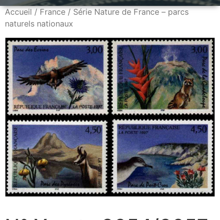
Accueil
/
France
/ Série Nature de France – parcs
naturels nationaux