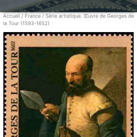
Accueil
/
France
/ Série artistique. Œuvre de Georges de
la Tour (1593-1652)