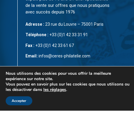
de la vente sur offres que nous pratiquons
avec succès depuis 1976
Adresse :
23 rue du Louvre – 75001 Paris
Téléphone :
+33 (0)1 42 33 31 91
Fax :
+33 (0)1 42 33 61 67
Email:
infos@ceres-philatelie.com
CGV
Nous utilisons des cookies pour vous offrir la meilleure
expérience sur notre site.
Mentions légales
Vous pouvez en savoir plus sur les cookies que nous utilisons ou
les désactiver dans
les réglages
.
Contact
Accepter
© Copyright 2023 par
CÉRÈS Philatélie
. Tous droits
réservés. Ce site est protégé par reCAPTCHA et la
Politique de confidentialité
et les
Conditions d’utilisation