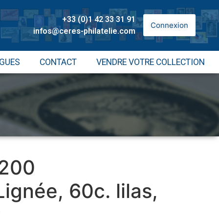
+33 (0)1 42 33 31 91
Connexion
infos@ceres-philatelie.com
GUES
CONTACT
VENDRE VOTRE COLLECTION
 200
gnée, 60c. lilas,
t