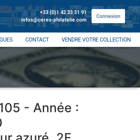
+33 (0)1 42 33 31 91
Connexion
infos@ceres-philatelie.com
GUES
CONTACT
VENDRE VOTRE COLLECTION
 105 - Année :
0
sur azuré, 2F