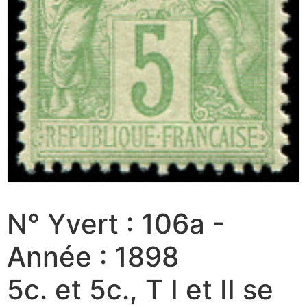
N° Yvert : 106a -
Année : 1898
5c. et 5c., T I et II se