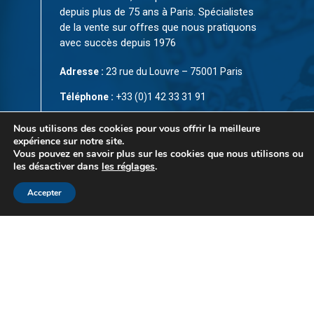
depuis plus de 75 ans à Paris. Spécialistes
de la vente sur offres que nous pratiquons
avec succès depuis 1976
Adresse :
23 rue du Louvre – 75001 Paris
Téléphone :
+33 (0)1 42 33 31 91
Fax :
+33 (0)1 42 33 61 67
Nous utilisons des cookies pour vous offrir la meilleure
expérience sur notre site.
Email:
infos@ceres-philatelie.com
Vous pouvez en savoir plus sur les cookies que nous utilisons ou
les désactiver dans
les réglages
.
CGV
Accepter
Mentions légales
Contact
© Copyright 2023 par
CÉRÈS Philatélie
. Tous droits
réservés. Ce site est protégé par reCAPTCHA et la