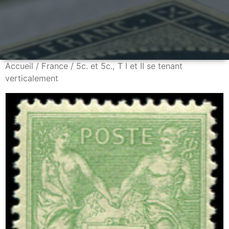
Accueil
/
France
/ 5c. et 5c., T I et II se tenant
verticalement