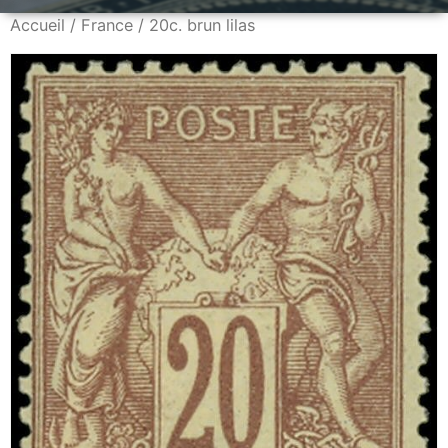
Accueil
/
France
/ 20c. brun lilas