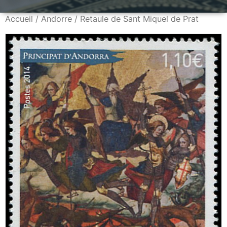
Accueil
/
Andorre
/ Retaule de Sant Miquel de Prat