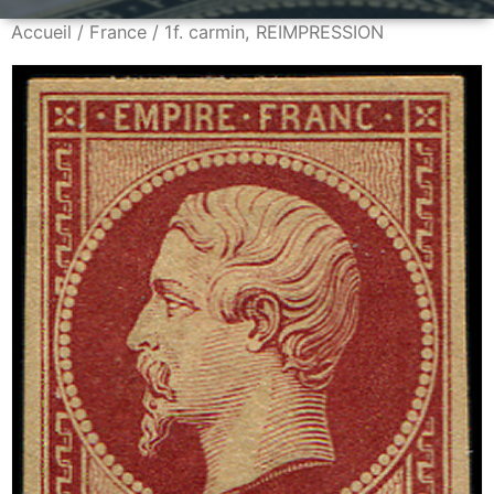
Accueil
/
France
/ 1f. carmin, REIMPRESSION