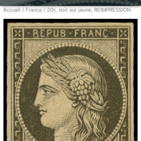
Accueil
/
France
/ 20c. noir sur jaune, REIMPRESSION