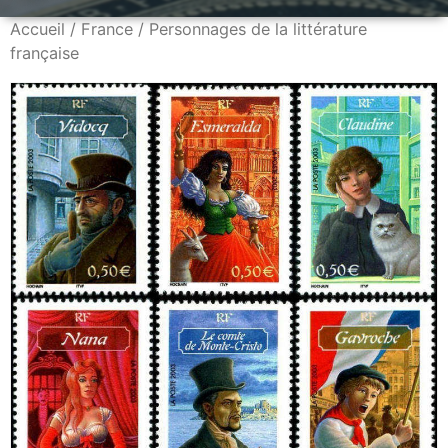
Accueil
/
France
/ Personnages de la littérature
française