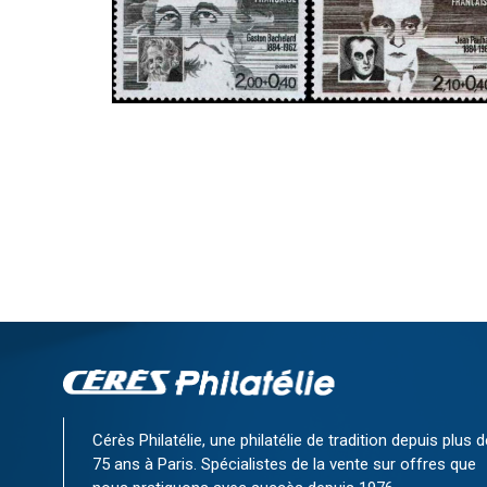
Cérès Philatélie, une philatélie de tradition depuis plus d
75 ans à Paris. Spécialistes de la vente sur offres que