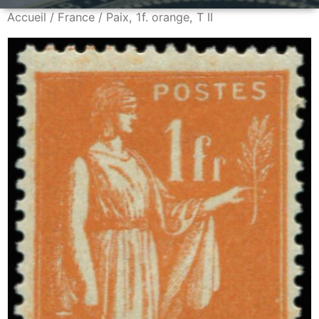
Accueil
/
France
/ Paix, 1f. orange, T II