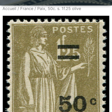
Accueil
/
France
/ Paix, 50c. s. 1f.25 olive