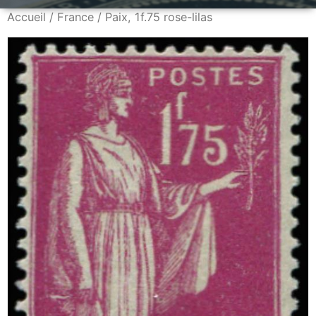
Accueil
/
France
/ Paix, 1f.75 rose-lilas