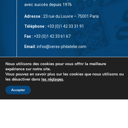
avec succès depuis 1976
Adresse :
23 rue du Louvre – 75001 Paris
Téléphone :
+33 (0)1 42 33 31 91
Fax :
+33 (0)1 42 33 61 67
Email:
infos@ceres-philatelie.com
CGV
Nous utilisons des cookies pour vous offrir la meilleure
expérience sur notre site.
Mentions légales
Vous pouvez en savoir plus sur les cookies que nous utilisons ou
les désactiver dans
les réglages
.
Contact
Accepter
© Copyright 2023 par
CÉRÈS Philatélie
. Tous droits
réservés. Ce site est protégé par reCAPTCHA et la
Politique de confidentialité
et les
Conditions d’utilisation
de Google s’appliquent.