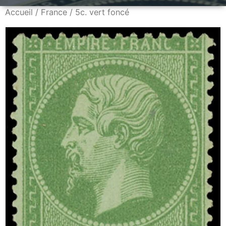
Accueil
/
France
/ 5c. vert foncé