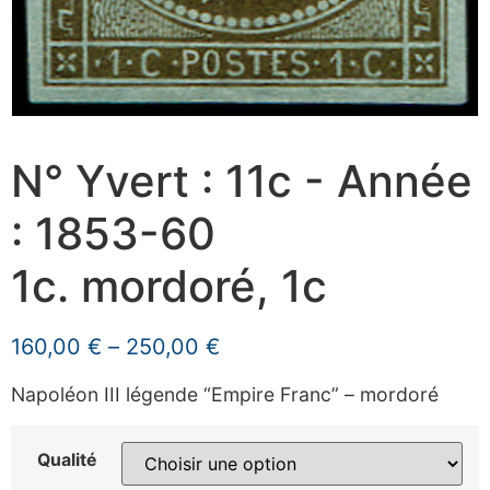
N° Yvert : 11c - Année
: 1853-60
1c. mordoré, 1c
160,00
€
–
250,00
€
Napoléon III légende “Empire Franc” – mordoré
Qualité