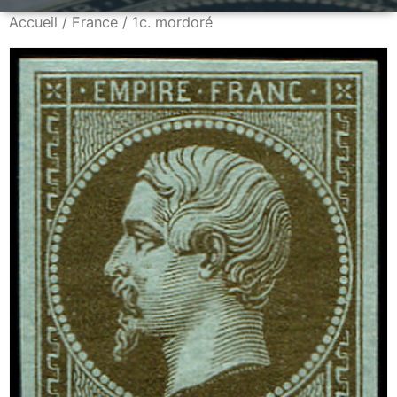
Accueil
/
France
/ 1c. mordoré