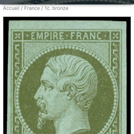
Accueil
/
France
/ 1c. bronze