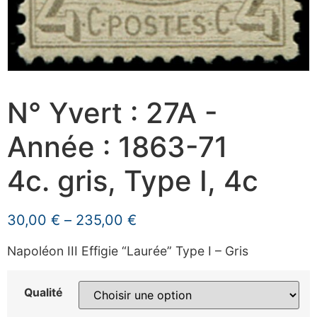
N° Yvert : 27A -
Année : 1863-71
4c. gris, Type I, 4c
30,00
€
–
235,00
€
Napoléon III Effigie “Laurée” Type I – Gris
Qualité