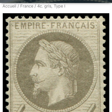
Accueil
/
France
/ 4c. gris, Type I