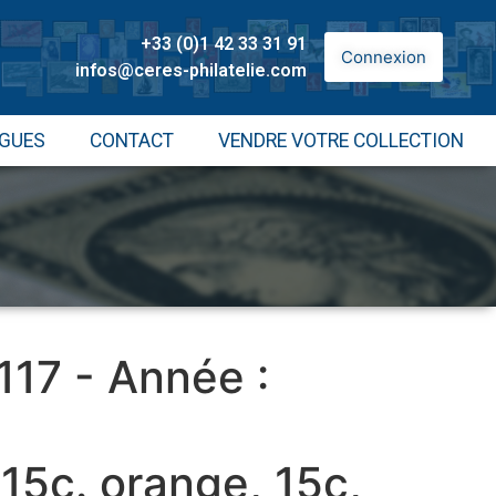
+33 (0)1 42 33 31 91
Connexion
infos@ceres-philatelie.com
GUES
CONTACT
VENDRE VOTRE COLLECTION
 117 - Année :
15c. orange, 15c,