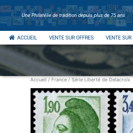
Une Philatélie de tradition depuis plus de 75 ans
ACCUEIL
VENTE SUR OFFRES
VENTE SUR
Accueil
/
France
/ Série Liberté de Delacroix