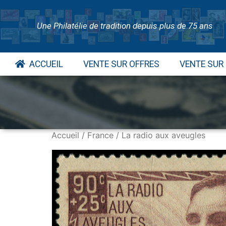
Une Philatélie de tradition depuis plus de 75 ans
ACCUEIL
VENTE SUR OFFRES
VENTE SUR
Accueil
/
France
/ La radio aux aveugles