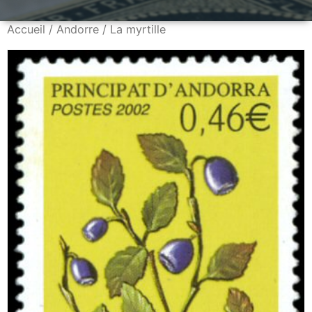
Accueil
/
Andorre
/ La myrtille