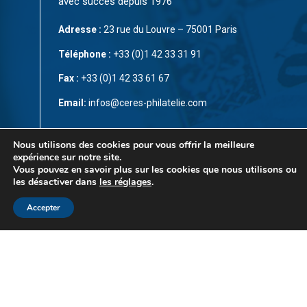
avec succès depuis 1976
Adresse :
23 rue du Louvre – 75001 Paris
Téléphone :
+33 (0)1 42 33 31 91
Fax :
+33 (0)1 42 33 61 67
Email:
infos@ceres-philatelie.com
CGV
Nous utilisons des cookies pour vous offrir la meilleure
expérience sur notre site.
Mentions légales
Vous pouvez en savoir plus sur les cookies que nous utilisons ou
les désactiver dans
les réglages
.
Contact
Accepter
© Copyright 2023 par
CÉRÈS Philatélie
. Tous droits
réservés. Ce site est protégé par reCAPTCHA et la
Politique de confidentialité
et les
Conditions d’utilisation
de Google s’appliquent.