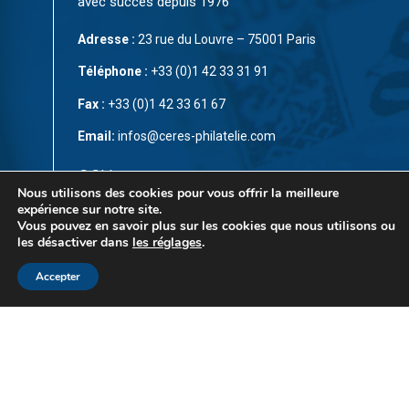
avec succès depuis 1976
Adresse :
23 rue du Louvre – 75001 Paris
Téléphone :
+33 (0)1 42 33 31 91
Fax :
+33 (0)1 42 33 61 67
Email:
infos@ceres-philatelie.com
CGV
Nous utilisons des cookies pour vous offrir la meilleure
expérience sur notre site.
Mentions légales
Vous pouvez en savoir plus sur les cookies que nous utilisons ou
les désactiver dans
les réglages
.
Contact
Accepter
© Copyright 2023 par
CÉRÈS Philatélie
. Tous droits
réservés. Ce site est protégé par reCAPTCHA et la
Politique de confidentialité
et les
Conditions d’utilisation
de Google s’appliquent.