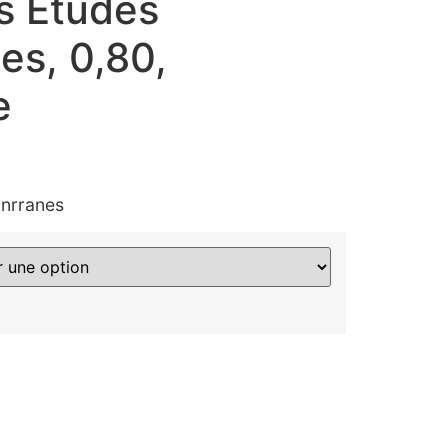
es Etudes
es, 0,80,
e
onrranes