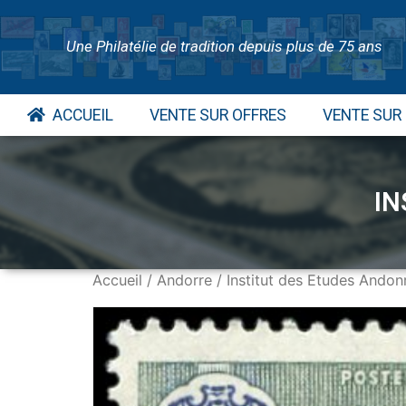
Une Philatélie de tradition depuis plus de 75 ans
ACCUEIL
VENTE SUR OFFRES
VENTE SUR
IN
Accueil
/
Andorre
/ Institut des Etudes Andon