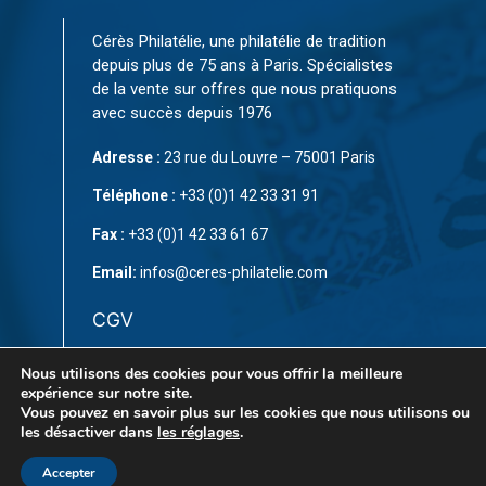
Cérès Philatélie, une philatélie de tradition
depuis plus de 75 ans à Paris. Spécialistes
de la vente sur offres que nous pratiquons
avec succès depuis 1976
Adresse :
23 rue du Louvre – 75001 Paris
Téléphone :
+33 (0)1 42 33 31 91
Fax :
+33 (0)1 42 33 61 67
Email:
infos@ceres-philatelie.com
CGV
Mentions légales
Nous utilisons des cookies pour vous offrir la meilleure
expérience sur notre site.
Contact
Vous pouvez en savoir plus sur les cookies que nous utilisons ou
les désactiver dans
les réglages
.
Accepter