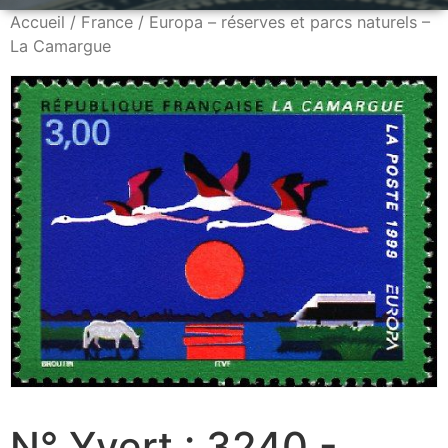
Accueil
/
France
/ Europa – réserves et parcs naturels –
La Camargue
N° Yvert : 3240 -