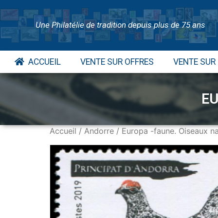
Une Philatélie de tradition depuis plus de 75 ans
ACCUEIL
VENTE SUR OFFRES
VENTE SUR
EU
Accueil
/
Andorre
/ Europa -faune. Oiseaux n