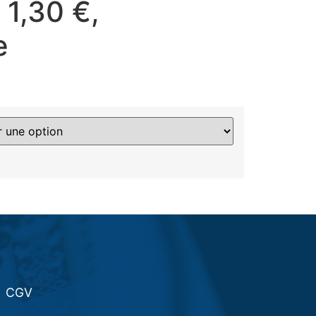
 1,30 €,
e
CGV