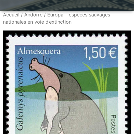
Accueil
/
Andorre
/ Europa – espèces sauvages
nationales en voie d’extinction