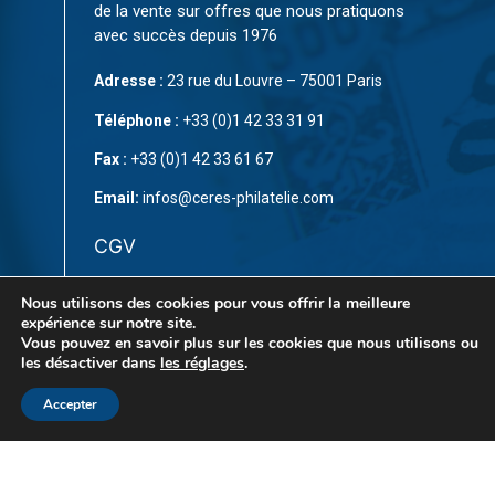
de la vente sur offres que nous pratiquons
avec succès depuis 1976
Adresse :
23 rue du Louvre – 75001 Paris
Téléphone :
+33 (0)1 42 33 31 91
Fax :
+33 (0)1 42 33 61 67
Email:
infos@ceres-philatelie.com
CGV
Mentions légales
Nous utilisons des cookies pour vous offrir la meilleure
expérience sur notre site.
Contact
Vous pouvez en savoir plus sur les cookies que nous utilisons ou
les désactiver dans
les réglages
.
Accepter
© Copyright 2023 par
CÉRÈS Philatélie
. Tous droits
réservés. Ce site est protégé par reCAPTCHA et la
Politique de confidentialité
et les
Conditions d’utilisation