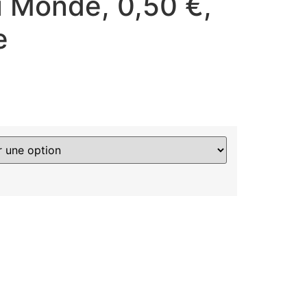
u Monde, 0,50 €,
e