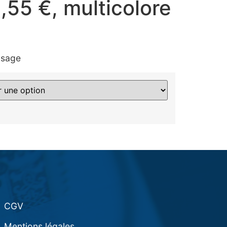
,55 €, multicolore
ysage
CGV
Mentions légales