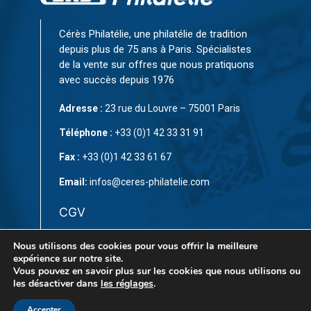
Cérès Philatélie, une philatélie de tradition
depuis plus de 75 ans à Paris. Spécialistes
de la vente sur offres que nous pratiquons
avec succès depuis 1976
Adresse :
23 rue du Louvre – 75001 Paris
Téléphone :
+33 (0)1 42 33 31 91
Fax :
+33 (0)1 42 33 61 67
Email:
infos@ceres-philatelie.com
CGV
Mentions légales
Nous utilisons des cookies pour vous offrir la meilleure
expérience sur notre site.
Contact
Vous pouvez en savoir plus sur les cookies que nous utilisons ou
les désactiver dans
les réglages
.
Accepter