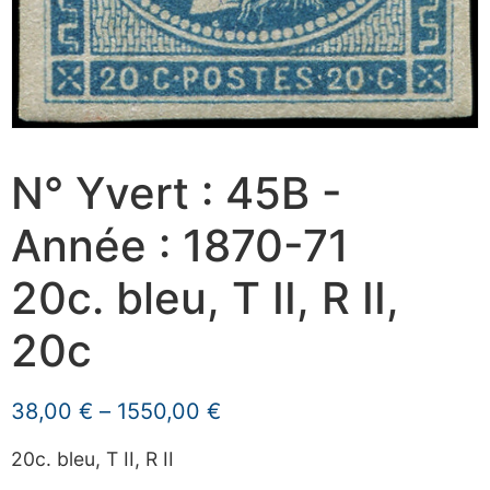
N° Yvert : 45B -
Année : 1870-71
20c. bleu, T II, R II,
20c
38,00
€
–
1550,00
€
20c. bleu, T II, R II