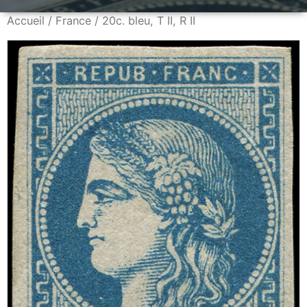
Accueil
/
France
/ 20c. bleu, T II, R II