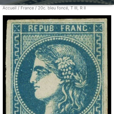
Accueil
/
France
/ 20c. bleu foncé, T III, R II