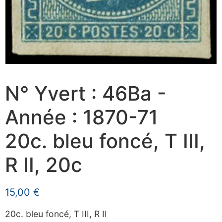
N° Yvert : 46Ba -
Année : 1870-71
20c. bleu foncé, T III,
R II, 20c
15,00
€
20c. bleu foncé, T III, R II