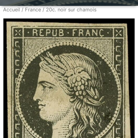
Accueil
/
France
/ 20c. noir sur chamois