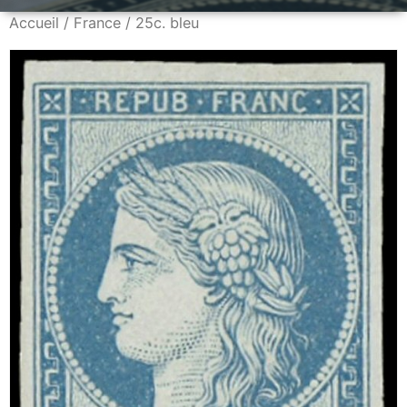
Accueil
/
France
/ 25c. bleu