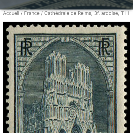
Accueil
/
France
/ Cathédrale de Reims, 3f. ardoise, T III