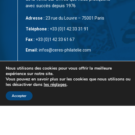
avec succès depuis 1976
Adresse :
23 rue du Louvre – 75001 Paris
Téléphone :
+33 (0)1 42 33 31 91
Fax :
+33 (0)1 42 33 61 67
Email:
infos@ceres-philatelie.com
CGV
Nous utilisons des cookies pour vous offrir la meilleure
expérience sur notre site.
Mentions légales
Vous pouvez en savoir plus sur les cookies que nous utilisons ou
les désactiver dans
les réglages
.
Contact
Accepter
© Copyright 2023 par
CÉRÈS Philatélie
. Tous droits
réservés. Ce site est protégé par reCAPTCHA et la
Politique de confidentialité
et les
Conditions d’utilisation