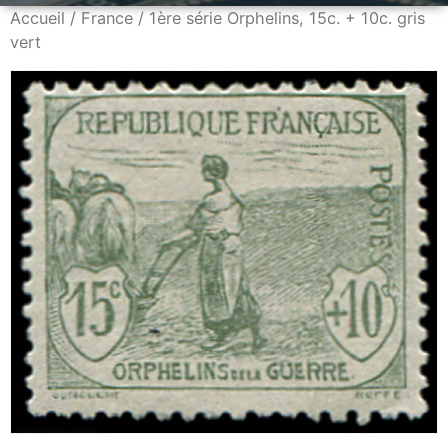
Accueil
/
France
/ 1ère série Orphelins, 15c. + 10c. gris
vert