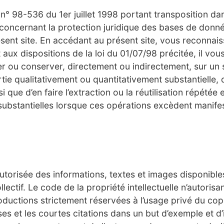
° 98-536 du 1er juillet 1998 portant transposition dans
 concernant la protection juridique des bases de don
ent site. En accédant au présent site, vous reconnai
x dispositions de la loi du 01/07/98 précitée, il vous
nter ou conserver, directement ou indirectement, sur u
rtie qualitativement ou quantitativement substantiell
 que d’en faire l’extraction ou la réutilisation répétée
substantielles lorsque ces opérations excèdent manifest
torisée des informations, textes et images disponibles 
ectif. Le code de la propriété intellectuelle n’autorisant
oductions strictement réservées à l’usage privé du copi
yses et les courtes citations dans un but d’exemple et d’