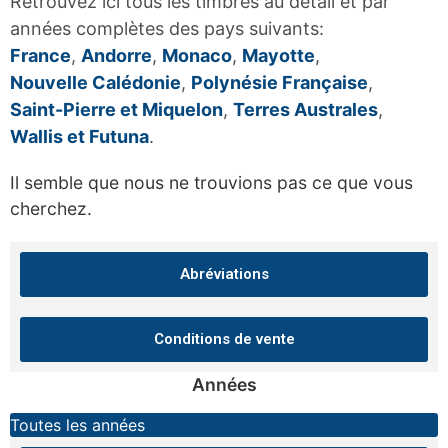
Retrouvez ici tous les timbres au détail et par
années complètes des pays suivants:
France
,
Andorre
,
Monaco
,
Mayotte
,
Nouvelle Calédonie
,
Polynésie Française
,
Saint-Pierre et Miquelon
,
Terres Australes
,
Wallis et Futuna
.
Il semble que nous ne trouvions pas ce que vous
cherchez.
Abréviations
Conditions de vente
Années
Toutes les années