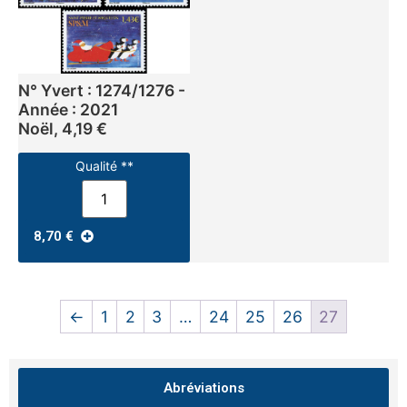
N° Yvert : 1274/1276 -
Année : 2021
Noël, 4,19 €
Qualité **
8,70
€
←
1
2
3
…
24
25
26
27
Abréviations