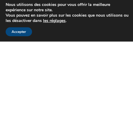
Nous utilisons des cookies pour vous offrir la meilleure
expérience sur notre site.
Cérès Philatélie, une philatélie de tradition
Vous pouvez en savoir plus sur les cookies que nous utilisons ou
depuis plus de 75 ans à Paris. Spécialistes
les désactiver dans
les réglages
.
de la vente sur offres que nous pratiquons
avec succès depuis 1976
Accepter
Adresse :
23 rue du Louvre – 75001 Paris
Téléphone :
+33 (0)1 42 33 31 91
Fax :
+33 (0)1 42 33 61 67
Email:
infos@ceres-philatelie.com
CGV
Mentions légales
Contact